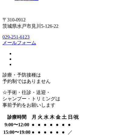
〒310-0912
茨城県水戸市見川5-126-22
029-251-6123
メールフォーム
診療・予防接種は
予約制ではありません
☆手術・往診・送迎・
シャンプー・トリミングは
事前予約をお願いします
診療時間
月
火
水
木
金
土
日/祝
9:00〜12:00
●
●
●
●
●
●
●
15:00〜19:00
●
●
●
●
●
●
／