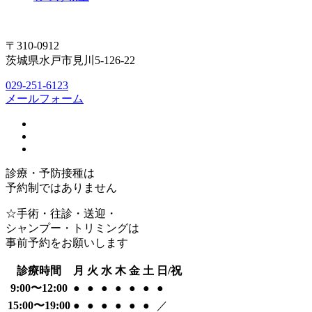
〒310-0912
茨城県水戸市見川5-126-22
029-251-6123
メールフォーム
診療・予防接種は
予約制ではありません
☆手術・往診・送迎・
シャンプー・トリミングは
事前予約をお願いします
診療時間
月
火
水
木
金
土
日/祝
9:00〜12:00
●
●
●
●
●
●
●
15:00〜19:00
●
●
●
●
●
●
／