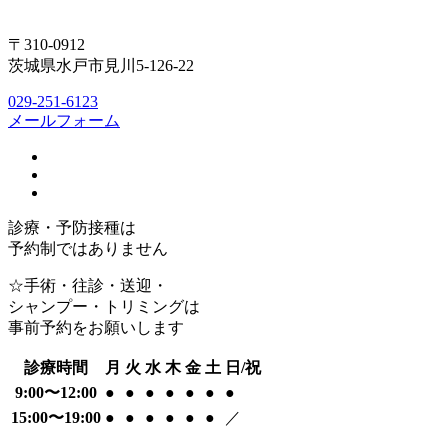
〒310-0912
茨城県水戸市見川5-126-22
029-251-6123
メールフォーム
診療・予防接種は
予約制ではありません
☆手術・往診・送迎・
シャンプー・トリミングは
事前予約をお願いします
診療時間
月
火
水
木
金
土
日/祝
9:00〜12:00
●
●
●
●
●
●
●
15:00〜19:00
●
●
●
●
●
●
／