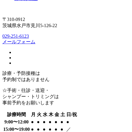
〒310-0912
茨城県水戸市見川5-126-22
029-251-6123
メールフォーム
診療・予防接種は
予約制ではありません
☆手術・往診・送迎・
シャンプー・トリミングは
事前予約をお願いします
診療時間
月
火
水
木
金
土
日/祝
9:00〜12:00
●
●
●
●
●
●
●
15:00〜19:00
●
●
●
●
●
●
／