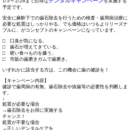
1/5～2/28
デンタルキャンペーン
までお得な
を実施する
予定です。
安全に麻酔下での歯石除去を行うための検査・歯周病治療に
必要な処置はしっかりやる、でも価格はいつもよりリーズナ
ブルに、がコンセプトのキャンペーンになっています。
□ 口臭が気になる。
□ 歯石が増えてきている。
□ 硬い食べものを嫌う。
□ 市販の歯磨きガムで歯磨き。
いずれかに該当する方は、この機会に歯の健診を！
【キャンペーン内容】
健診で歯周病の有無、歯石除去や抜歯等の必要性を判断しま
す。
↓
処置が必要な場合
→歯石除去をお得に実施する
チャンス！
処置が不要な場合
→正しいデンタルケアを