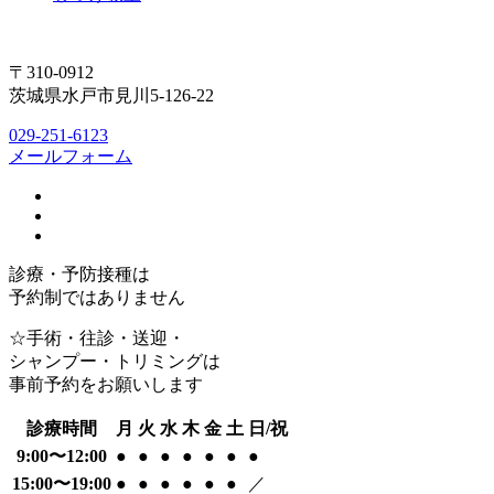
〒310-0912
茨城県水戸市見川5-126-22
029-251-6123
メールフォーム
診療・予防接種は
予約制ではありません
☆手術・往診・送迎・
シャンプー・トリミングは
事前予約をお願いします
診療時間
月
火
水
木
金
土
日/祝
9:00〜12:00
●
●
●
●
●
●
●
15:00〜19:00
●
●
●
●
●
●
／